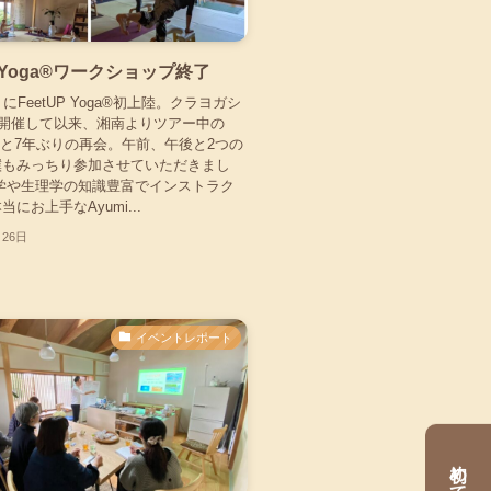
P Yoga®ワークショップ終了
 にFeetUP Yoga®初上陸。クラヨガシ
S開催して以来、湘南よりツアー中の
先生と7年ぶりの再会。午前、午後と2つの
僕もみっちり参加させていただきまし
学や生理学の知識豊富でインストラク
にお上手なAyumi...
月26日
イベントレポート