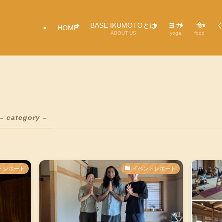
BASE IKUMOTOとは
ヨガ
食
HOME
ABOUT US
yoga
food
– category –
トレポート
イベントレポート