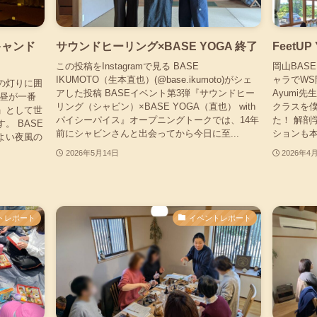
キャンド
サウンドヒーリング×BASE YOGA 終了
FeetU
この投稿をInstagramで見る BASE
岡山BASE
IKUMOTO（生本直也）(@base.ikumoto)がシェ
ャラでW
の灯りに囲
アした投稿 BASEイベント第3弾『サウンドヒー
Ayumi
年昼が一番
リング（シャビン）×BASE YOGA（直也） with
クラスを
」として世
パイシーパイス』オープニングトークでは、14年
た！ 解剖
。 BASE
前にシャビンさんと出会ってから今日に至...
ションも本当
よい夜風の
2026年5月14日
2026年4
トレポート
イベントレポート