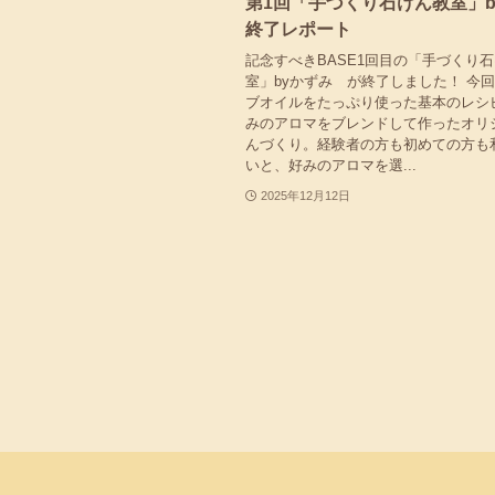
第1回「手づくり石けん教室」b
終了レポート
記念すべきBASE1回目の「手づくり
室」byかずみ が終了しました！ 今
ブオイルをたっぷり使った基本のレシ
みのアロマをブレンドして作ったオリ
んづくり。経験者の方も初めての方も
いと、好みのアロマを選...
2025年12月12日