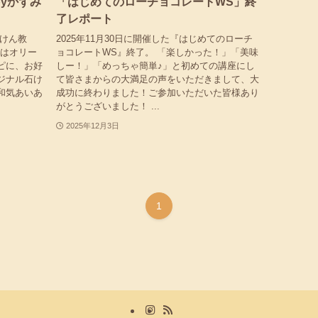
yかずみ
「はじめてのローチョコレートWS」終
了レポート
石けん教
2025年11月30日に開催した『はじめてのローチ
回はオリー
ョコレートWS』終了。 「楽しかった！」「美味
ピに、お好
しー！」「めっちゃ簡単♪」と初めての講座にし
ジナル石け
て皆さまからの大満足の声をいただきまして、大
和気あいあ
成功に終わりました！ご参加いただいた皆様あり
がとうございました！ ...
2025年12月3日
1