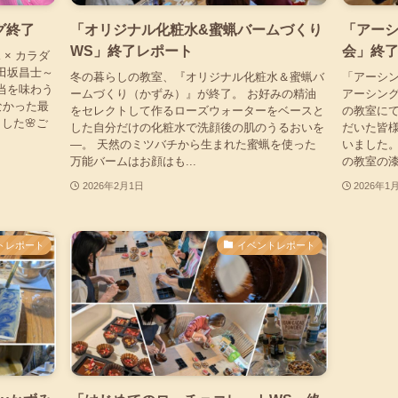
グ終了
「オリジナル化粧水&蜜蝋バームづくり
「アー
WS」終了レポート
会」終
 × カラダ
 田坂昌士～
冬の暮らしの教室、『オリジナル化粧水＆蜜蝋バ
「アーシ
当を味わう
ームづくり（かずみ）』が終了。 お好みの精油
アーシング
なかった最
をセレクトして作るローズウォーターをベースと
の教室にて
した🌸ご
した自分だけの化粧水で洗顔後の肌のうるおいを
だいた皆
―。 天然のミツバチから生まれた蜜蝋を使った
いました。
万能バームはお顔はも...
の教室の漆
2026年2月1日
2026年1
トレポート
イベントレポート