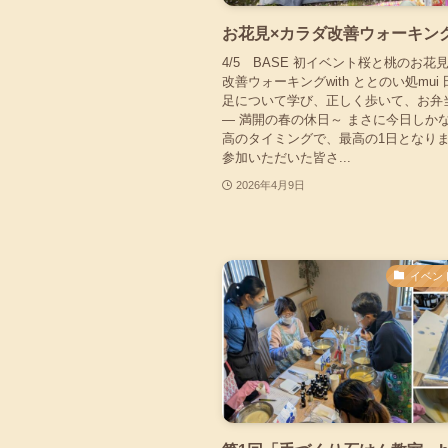
お花見×カラダ改善ウォーキン
4/5 BASE 初イベント桜と桃のお花見
改善ウォーキングwith ととのい処mui
足について学び、正しく歩いて、お弁
― 満開の春の休日～ まさに今日しか
高のタイミングで、最高の1日となりま
参加いただいた皆さ...
2026年4月9日
イベン