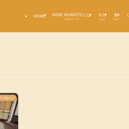
BASE IKUMOTOとは
ヨガ
食
HOME
ABOUT US
yoga
food
での道のり