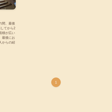
の間、最後
してから2
面積が広い
、最後にお
人からの紹
1